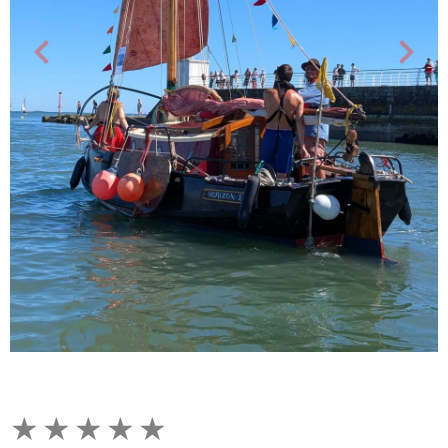
★
★
★
★
★