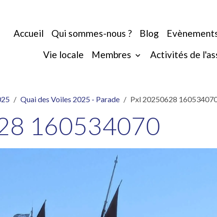
Accueil
Qui sommes-nous ?
Blog
Evènement
Vie locale
Membres
Activités de l'a
025
Quai des Voiles 2025 - Parade
Pxl 20250628 16053407
628 160534070