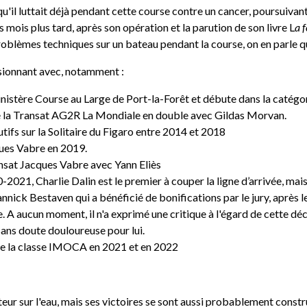
qu'il luttait déjà pendant cette course contre un cancer, poursuivan
s mois plus tard, après son opération et la parution de son livre L
a 
blèmes techniques sur un bateau pendant la course, on en parle qu'u
ssionnant avec, notamment :
 Finistère Course au Large de Port-la-Forêt et débute dans la caté
te la Transat AG2R La Mondiale en double avec Gildas Morvan.
tifs sur la Solitaire du Figaro entre 2014 et 2018
ques Vabre en 2019.
ransat Jacques Vabre avec Yann Eliès
021, Charlie Dalin est le premier à couper la ligne d’arrivée, mais
annick Bestaven qui a bénéficié de bonifications par le jury, après 
A aucun moment, il n'a exprimé une critique à l'égard de cette déc
sans doute douloureuse pour lui.
de la classe IMOCA en 2021 et en 2022
eur sur l'eau, mais ses victoires se sont aussi probablement constr