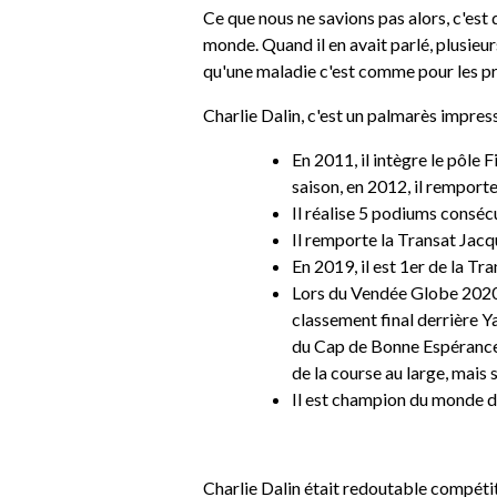
Ce que nous ne savions pas alors, c'est 
monde. Quand il en avait parlé, plusieur
qu'une maladie c'est comme pour les pro
Charlie Dalin, c'est un palmarès impre
En 2011, il intègre le pôle
saison, en 2012, il rempor
Il réalise 5 podiums consécu
Il remporte la Transat Jac
En 2019, il est 1er de la T
Lors du Vendée Globe 2020-2
classement final derrière Y
du Cap de Bonne Espérance. 
de la course au large, mais 
Il est champion du monde 
Charlie Dalin était redoutable compétit