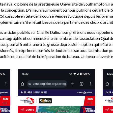
te naval diplômé de la prestigieuse Université de Southampton, il a 
la conception. D'ailleurs au moment où nous publions cet article, 
) caracole en tête de la course Vendée Arctique depuis les premi
émentaire, s'il en était besoin, de la pertinence des choix d'archit
les articles publiés sur Charlie Dalin, nous préférons nous rappel
 cartographie et commenté entre membres de l'association Quai des 
sud pour affronter une très grosse dépression - option qui a été ess
sionnés, ils expriment parfois le doute mais surtout l'admiration p
pacités et la qualité de la préparation du bateau. Un beau souvenir