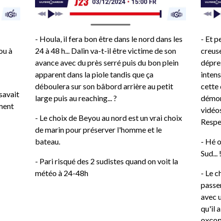
- Houla, il fera bon être dans le nord dans les
- Et p
ou à
24 à 48 h... Dalin va-t-il être victime de son
creuse
avance avec du près serré puis du bon plein
dépres
apparent dans la piole tandis que ça
intens
déboulera sur son bâbord arrière au petit
cette
 savait
large puis au reaching... ?
démont
iment
vidéos
- Le choix de Beyou au nord est un vrai choix
Respe
de marin pour préserver l'homme et le
bateau.
- Hé o
Sud...
- Pari risqué des 2 sudistes quand on voit la
météo à 24-48h
- Le c
passe
avec 
qu'il a
excep