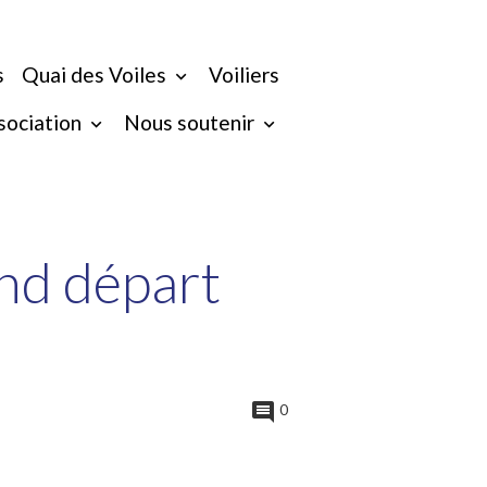
s
Quai des Voiles
Voiliers
ssociation
Nous soutenir
and départ
0