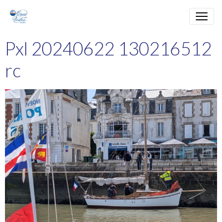
Pxl 20240622 130216512
rc