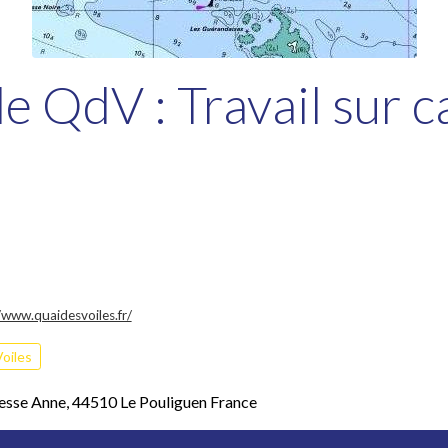
e QdV : Travail sur c
/www.quaidesvoiles.fr/
Voiles
hesse Anne, 44510 Le Pouliguen France