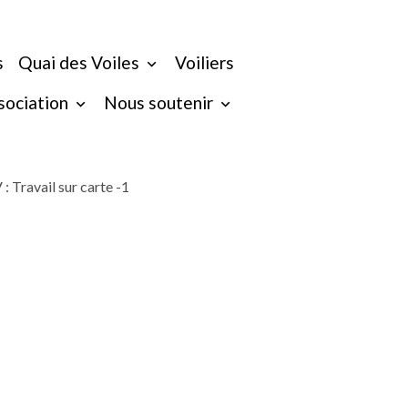
s
Quai des Voiles
Voiliers
ssociation
Nous soutenir
: Travail sur carte -1