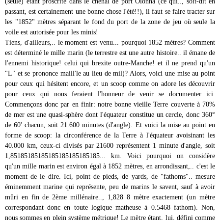
(seule) étant proscrite dans le chenal de port Olonna (ce qui.., soit-dit en
passant, est certainement une bonne chose l'été!!), il faut se faire tracter sur
les "1852" mètres séparant le fond du port de la zone de jeu où seule la
voile est autorisée pour les minis!
Tiens, d'ailleurs,.. le moment est venu... pourquoi 1852 mètres? Comment
est déterminé le mille marin (le terrestre est une autre histoire.. il émane de
l'ennemi historique! celui qui brexite outre-Manche! et il ne prend qu'un
"L" et se prononce maill'le au lieu de mil)? Alors, voici une mise au point
pour ceux qui hésitent encore, et un scoop comme on adore les découvrir
pour ceux qui nous feraient l'honneur de venir se documenter ici.
Commençons donc par en finir: notre bonne vieille Terre couverte à 70%
de mer est une quasi-sphère dont l'équateur constitue un cercle, donc 360°
de 60' chacun, soit 21.600 minutes (d'angle). Et voici la mise au point en
forme de scoop: la circonférence de la Terre à l'équateur avoisinant les
40.000 km, ceux-ci divisés par 21600 représentent 1 minute d'angle, soit
1,85185185185185185185185185... km. Voici pourquoi on considère
qu'un mille marin est environ égal à 1852 mètres, en arrondissant,.. c'est le
moment de le dire. Ici, point de pieds, de yards, de "fathoms".. mesure
éminemment marine qui représente, peu de marins le savent, sauf à avoir
mûri en fin de 2ème millénaire.., 1,828 8 mètre exactement (un mètre
correspondant donc en toute logique matheuse à 0.5468 fathom). Non,
nous sommes en plein système métrique! Le mètre étant, lui, défini comme