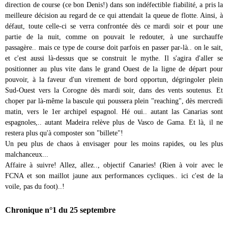
direction de course (ce bon Denis!) dans son indéfectible fiabilité, a pris la
meilleure décision au regard de ce qui attendait la queue de flotte. Ainsi, à
défaut, toute celle-ci se verra confrontée dès ce mardi soir et pour une
partie de la nuit, comme on pouvait le redouter, à une surchauffe
passagère.. mais ce type de course doit parfois en passer par-là.. on le sait,
et c'est aussi là-dessus que se construit le mythe. Il s'agira d'aller se
positionner au plus vite dans le grand Ouest de la ligne de départ pour
pouvoir, à la faveur d'un virement de bord opportun, dégringoler plein
Sud-Ouest vers la Corogne dès mardi soir, dans des vents soutenus. Et
choper par là-même la bascule qui poussera plein "reaching", dès mercredi
matin, vers le 1er archipel espagnol. Hé oui.. autant las Canarias sont
espagnoles,.. autant Madeira relève plus de Vasco de Gama. Et là, il ne
restera plus qu'à composter son "billete"!
Un peu plus de chaos à envisager pour les moins rapides, ou les plus
malchanceux...
Affaire à suivre! Allez, allez.., objectif Canaries! (Rien à voir avec le
FCNA et son maillot jaune aux performances cycliques.. ici c'est de la
voile, pas du foot)..!
Chronique n°1 du 25 septembre