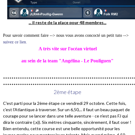
... il reste de la place pour 48 membres...
Pour savoir comment faire --> nous vous avons concocté un petit tuto -->
suivez ce lien.
A très vite sur l'océan virtuel
au sein de la team "Angélina - Le Pouliguen"
**************************************************************
**************************************************************
2ème étape
C'est parti pour la 2ème étape ce vendredi 29 octobre. Cette fois,
c'est l'Atlantique à traverser. Sur un 6,50,... il faut un beau paquet de
courage pour se lancer dans une telle aventure - ce n'est pas FJ qui
dira le contraire (;x)). Six mètres cinquante, sincèrement, il faut oser !
Bien entendu, cette course est une belle opportunité pour les
jeunes marins pour montrer leurs talents. Mais quand même, 6,50