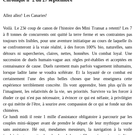
Allez allez! Les Canaries!
Voilà. Le 23è coup de canon de l'histoire des Mini Transat a retenti! Les 7
à 8 tonnes de concurrents ont quitté la terre ferme et ses contraintes pas
toujours très lisibles, pour une aventure initiatique au cours de laquelle ils
se confronteront à la vraie réalité, à des forces 100% bio, naturelles, sans
détours ni supercheries, claires, nettes, honnêtes. Un combat loyal. Une
succession de duels humain-vague aux règles pré-établies et acceptées en
connaissance de cause. Duels rarement mais parfois vaguement inhumains,
lorsque ladite lame se voudra scélérate. Et la loyauté de ce combat est
certainement l'une des plus belles choses que leur enseignera cette
expérience terriblement concrète. Ils vont apprendre, bien plus qu'ils ne
l'imaginent, les relativités de la vie, ses priorités. Survivre va les forcer à
éluder ce qui n'est pas nécessaire, à évincer ce qui est néfaste, à privilégier
ce qui mérite de l'être, à sourire avec compassion de ce qui se fonde sur des
chimères.
Ce lundi midi il reste 1 mille d'assistance obligatoire à parcourir par les
couples mini-skipper avant de prendre le départ de leur mythique course
sans assistance. Hé oui, mesdames messieurs, la navigation à la voile