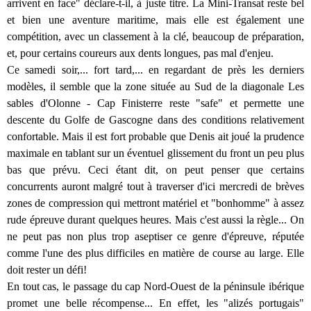
arrivent en face" déclare-t-il, à juste titre. La Mini-Transat reste bel
et bien une aventure maritime, mais elle est également une
compétition, avec un classement à la clé, beaucoup de préparation,
et, pour certains coureurs aux dents longues, pas mal d'enjeu.
Ce samedi soir,... fort tard,... en regardant de près les derniers
modèles, il semble que la zone située au Sud de la diagonale Les
sables d'Olonne - Cap Finisterre reste "safe" et permette une
descente du Golfe de Gascogne dans des conditions relativement
confortable. Mais il est fort probable que Denis ait joué la prudence
maximale en tablant sur un éventuel glissement du front un peu plus
bas que prévu. Ceci étant dit, on peut penser que certains
concurrents auront malgré tout à traverser d'ici mercredi de brèves
zones de compression qui mettront matériel et "bonhomme" à assez
rude épreuve durant quelques heures. Mais c'est aussi la règle... On
ne peut pas non plus trop aseptiser ce genre d'épreuve, réputée
comme l'une des plus difficiles en matière de course au large. Elle
doit rester un défi!
En tout cas, le passage du cap Nord-Ouest de la péninsule ibérique
promet une belle récompense... En effet, les "alizés portugais"