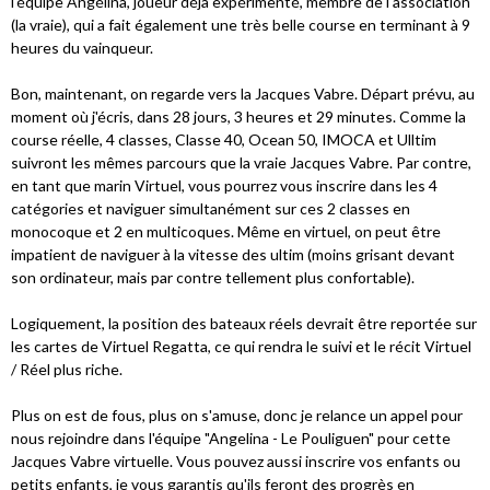
l'équipe Angélina, joueur déjà expérimenté, membre de l'association
(la vraie), qui a fait également une très belle course en terminant à 9
heures du vainqueur.
Bon, maintenant, on regarde vers la Jacques Vabre. Départ prévu, au
moment où j'écris, dans 28 jours, 3 heures et 29 minutes. Comme la
course réelle, 4 classes, Classe 40, Ocean 50, IMOCA et Ulltim
suivront les mêmes parcours que la vraie Jacques Vabre. Par contre,
en tant que marin Virtuel, vous pourrez vous inscrire dans les 4
catégories et naviguer simultanément sur ces 2 classes en
monocoque et 2 en multicoques. Même en virtuel, on peut être
impatient de naviguer à la vitesse des ultim (moins grisant devant
son ordinateur, mais par contre tellement plus confortable).
Logiquement, la position des bateaux réels devrait être reportée sur
les cartes de Virtuel Regatta, ce qui rendra le suivi et le récit Virtuel
/ Réel plus riche.
Plus on est de fous, plus on s'amuse, donc je relance un appel pour
nous rejoindre dans l'équipe "Angelina - Le Pouliguen" pour cette
Jacques Vabre virtuelle. Vous pouvez aussi inscrire vos enfants ou
petits enfants, je vous garantis qu'ils feront des progrès en