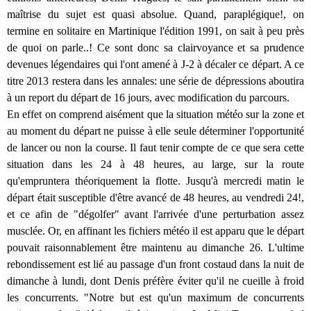
maîtrise du sujet est quasi absolue. Quand, paraplégique!, on
termine en solitaire en Martinique l'édition 1991, on sait à peu près
de quoi on parle..! Ce sont donc sa clairvoyance et sa prudence
devenues légendaires qui l'ont amené à J-2 à décaler ce départ. A ce
titre 2013 restera dans les annales: une série de dépressions aboutira
à un report du départ de 16 jours, avec modification du parcours.
En effet on comprend aisément que la situation météo sur la zone et
au moment du départ ne puisse à elle seule déterminer l'opportunité
de lancer ou non la course. Il faut tenir compte de ce que sera cette
situation dans les 24 à 48 heures, au large, sur la route
qu'empruntera théoriquement la flotte. Jusqu'à mercredi matin le
départ était susceptible d'être avancé de 48 heures, au vendredi 24!,
et ce afin de "dégolfer" avant l'arrivée d'une perturbation assez
musclée. Or, en affinant les fichiers météo il est apparu que le départ
pouvait raisonnablement être maintenu au dimanche 26. L'ultime
rebondissement est lié au passage d'un front costaud dans la nuit de
dimanche à lundi, dont Denis préfère éviter qu'il ne cueille à froid
les concurrents. "Notre but est qu'un maximum de concurrents