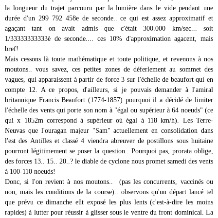
la longueur du trajet parcouru par la lumière dans le vide pendant une
durée d'un 299 792 458e de seconde.. ce qui est assez approximatif et
agaçant tant on avait admis que c'était 300.000 km/sec... soit
1/33333333333è de seconde.... ces 10% d'approximation agacent, mais
bref!
Mais cessons là toute mathématique et toute politique, et revenons à nos
moutons.. vous savez, ces petites zones de déferlement au sommet des
vagues, qui apparaissent à partir de force 3 sur l'échelle de beaufort qui en
compte 12. A ce propos, d'ailleurs, si je pouvais demander à l'amiral
britannique Francis Beaufort (1774-1857) pourquoi il a décidé de limiter
l'échelle des vents qui porte son nom à "égal ou supérieur à 64 noeuds" (ce
qui x 1852m correspond à supérieur où égal à 118 km/h). Les Terre-
Neuvas que l'ouragan majeur "Sam" actuellement en consolidation dans
l'est des Antilles et classé 4 viendra abreuver de postillons sous huitaine
pourront légitimement se poser la question.. Pourquoi pas, prorata oblige,
des forces 13.. 15.. 20..? le diable de cyclone nous promet samedi des vents
à 100-110 noeuds!
Donc, si l'on revient à nos moutons.. (pas les concurrents, vaccinés ou
non, mais les conditions de la course).. observons qu'un départ lancé tel
que prévu ce dimanche eût exposé les plus lents (c'est-à-dire les moins
rapides) à lutter pour réussir à glisser sous le ventre du front dominical. La