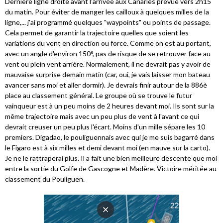
Dernière ligne droite avant l'arrivée aux Canaries prévue vers 2h15
du matin. Pour éviter de manger les cailloux à quelques milles de la
ligne,... j'ai programmé quelques "waypoints" ou points de passage.
Cela permet de garantir la trajectoire quelles que soient les
variations du vent en direction ou force. Comme on est au portant,
avec un angle d'environ 150°, pas de risque de se retrouver face au
vent ou plein vent arrière. Normalement, il ne devrait pas y avoir de
mauvaise surprise demain matin (car, oui, je vais laisser mon bateau
avancer sans moi et aller dormir). Je devrais finir autour de la 886è
place au classement général. Le groupe où se trouve le futur
vainqueur est à un peu moins de 2 heures devant moi. Ils sont sur la
même trajectoire mais avec un peu plus de vent à l'avant ce qui
devrait creuser un peu plus l'écart. Moins d'un mille sépare les 10
premiers. Digadao, le pouliguennais avec qui je me suis bagarré dans
le Figaro est à six milles et demi devant moi (en mauve sur la carto).
Je ne le rattraperai plus. Il a fait une bien meilleure descente que moi
entre la sortie du Golfe de Gascogne et Madère. Victoire méritée au
classement du Pouliguen.