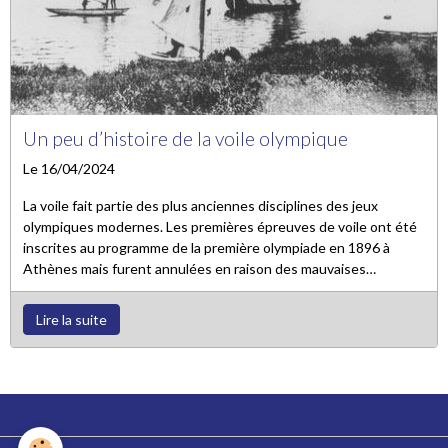
Un peu d’histoire de la voile olympique
Le 16/04/2024
La voile fait partie des plus anciennes disciplines des jeux
olympiques modernes. Les premières épreuves de voile ont été
inscrites au programme de la première olympiade en 1896 à
Athènes mais furent annulées en raison des mauvaises
conditions météo. Les régates organisées dans le cadre de
l’Exposition Universelle de Paris en 1900 ont ensuite été
Lire la suite
intégrées dans le palmarès des Jeux olympiques de Paris. Ces
régates se sont déroulées à Meulan (commune des Yvelines)
pour les bateaux jusqu’à 10 tonneaux et au Havre pour les
bateaux de 10 tonneaux et plus.